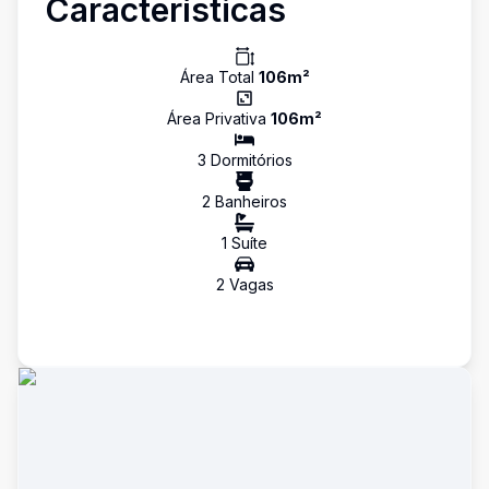
Características
Área Total
106
m²
Área Privativa
106
m²
3
Dormitório
s
2
Banheiro
s
1
Suíte
2
Vaga
s