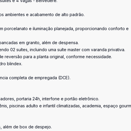
suítes e 4 Vagas - Belvedere.
dos ambientes e acabamento de alto padrão.
m porcelanato e iluminação planejada, proporcionando conforto e
bancadas em granito, além de despensa.
ndo 02 suítes, incluindo uma suíte master com varanda privativa.
de reversão para a planta original, conforme necessidade.
dro blindex.
ência completa de empregada (DCE).
adores, portaria 24h, interfone e portão eletrônico.
is, piscinas adulto e infantil climatizadas, academia, espaço gourm
, além de box de despejo.