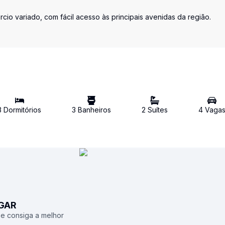
cio variado, com fácil acesso às principais avenidas da região.
3
Dormitório
s
3
Banheiro
s
2
Suíte
s
4
Vaga
UGAR
 e consiga a melhor