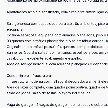
Apartamento de aproximadamente 160m² à venda - 3 quarto, 2 
Apartamento amplo e sofisticado, com excelente distribuição 
Sala generosa com capacidade para até três ambientes, piso e
elegância.
Cozinha espaçosa, equipada com armários planejados, piso e 
03 quartos com armários planejados e piso em tábua corrida, se
Originalmente o imóvel possuía 04 quartos, com possibilidade 
Banheiros (social e suítes) com armários, espelhos e box em vi
Lavabo com excelente acabamento e espelho.
Área de serviço individual com armários planejados e depend
Condomínio e infraestrutura:
Infraestrutura moderna com hall social decorado, alarme, 2 elev
Área de lazer completa, com quadra poliesportiva, quadra de tên
salão de jogos, salão de festas, playground e sauna.
Vaga de garagem:4 vagas de garagem demarcadas e cobertas