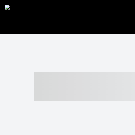
----- ----- -- -
- ------