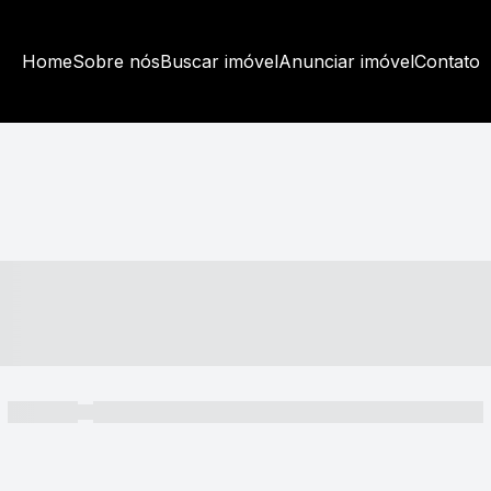
Home
Sobre nós
Buscar imóvel
Anunciar imóvel
Contato
----- ---- ---- -- ----
----- -----
----- ----- -- ------ ---- ---- -- ----- ----- ----- --- ------