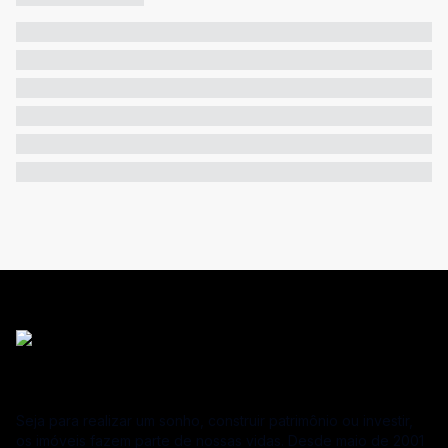
Seja para realizar um sonho, construir patrimônio ou investir,
os imóveis fazem parte de nossas vidas. Desde maio de 2001