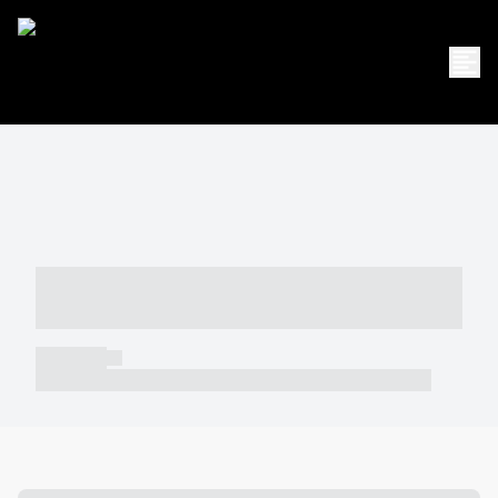
----- ----- -- ------ ---- ---- -- ----- -----
----- --- ------
----- -----
----- ----- -- ------ ---- ---- -- ----- ----- ----- --- ------