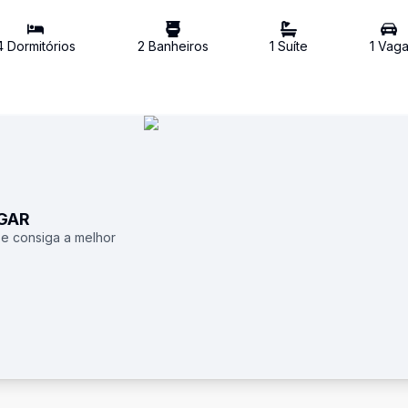
4
Dormitório
s
2
Banheiro
s
1
Suíte
1
Vag
UGAR
 e consiga a melhor