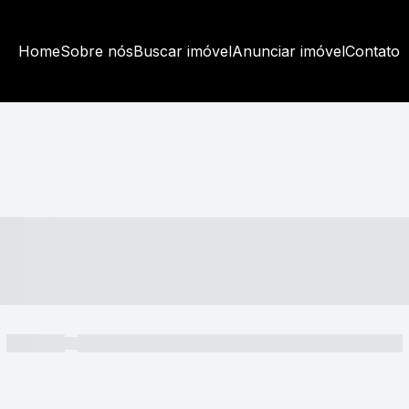
Home
Sobre nós
Buscar imóvel
Anunciar imóvel
Contato
----- ---- ---- -- ----
----- -----
----- ----- -- ------ ---- ---- -- ----- ----- ----- --- ------