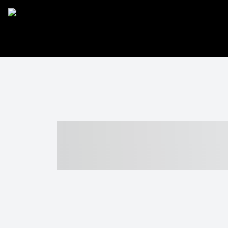
----- ----- -- -
- ------