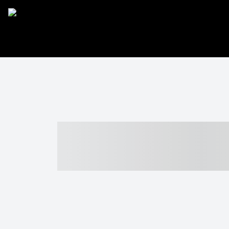
----- ----- -- -
- ------