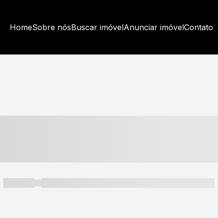
Home
Sobre nós
Buscar imóvel
Anunciar imóvel
Contato
----- ---- ---- -- ----
----- -----
----- ----- -- ------ ---- ---- -- ----- ----- ----- --- ------