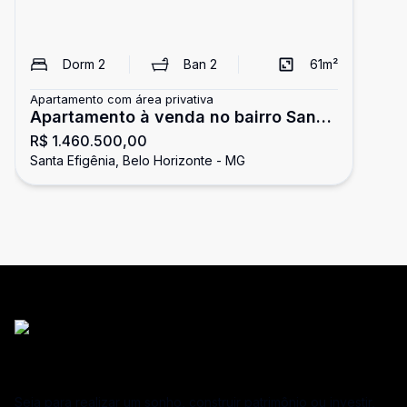
Dorm
2
Ban
2
61
m²
Apartamento com área privativa
Apartamento à venda no bairro Santa
R$ 1.460.500,00
Efigênia
Santa Efigênia, Belo Horizonte - MG
Seja para realizar um sonho, construir patrimônio ou investir,