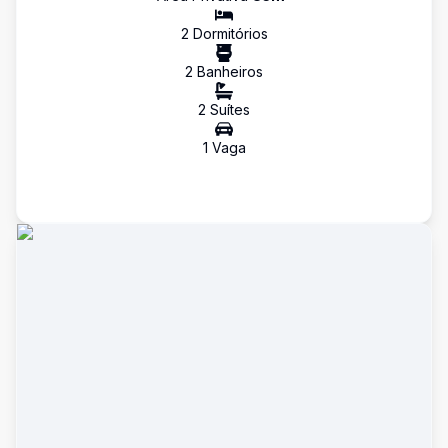
2
Dormitório
s
2
Banheiro
s
2
Suíte
s
1
Vaga