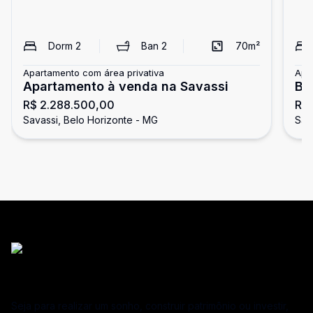
Dorm
2
Ban
2
70
m²
Apartamento com área privativa
Apa
Apartamento à venda na Savassi
Br
R$ 2.288.500,00
R$ 
Sa
Savassi, Belo Horizonte - MG
Sav
Seja para realizar um sonho, construir patrimônio ou investir,