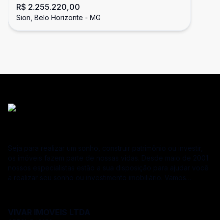
R$ 2.255.220,00
Sion, Belo Horizonte - MG
Seja para realizar um sonho, construir patrimônio ou investir,
os imóveis fazem parte de nossas vidas. Desde maio de 2001
nossos especialistas estão a sua disposição para ajudar você
a realizar seu sonho ou investimento imobiliário. Vamos
atendê-lo em cada etapa do processo, desde a busca ou o
anúncio de um imóvel até a conferência detalhada de
contratos. Como vamos ajudar você? “Nossos especialistas
VIVAR IMOVEIS LTDA
estão à sua disposição” Rigorosa análise de documentação