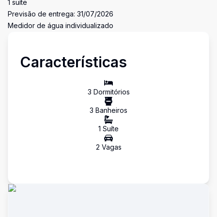
1 suíte
Previsão de entrega: 31/07/2026
Medidor de água individualizado
Características
3
Dormitório
s
3
Banheiro
s
1
Suíte
2
Vaga
s