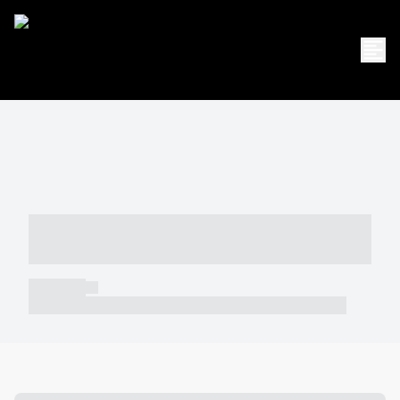
----- ----- -- ------ ---- ---- -- ----- -----
----- --- ------
----- -----
----- ----- -- ------ ---- ---- -- ----- ----- ----- --- ------