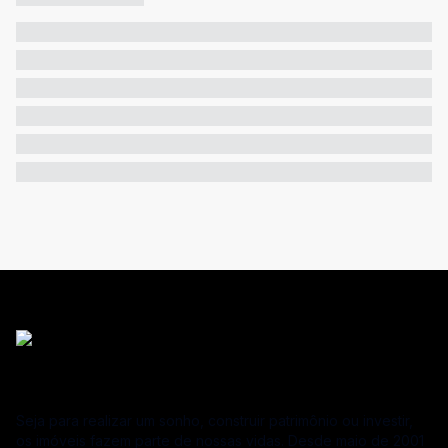
Seja para realizar um sonho, construir patrimônio ou investir,
os imóveis fazem parte de nossas vidas. Desde maio de 2001