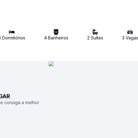
4
Dormitório
s
4
Banheiro
s
2
Suíte
s
3
Vaga
UGAR
 e consiga a melhor