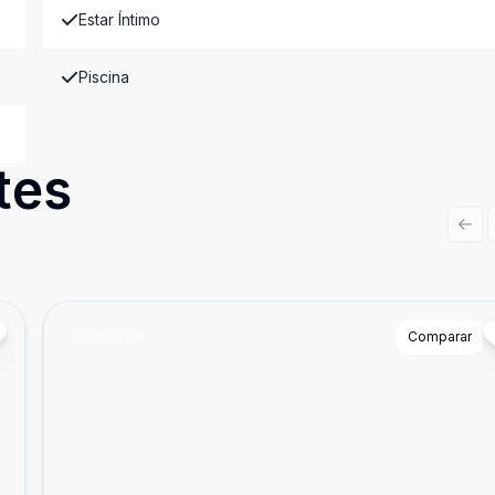
Estar Íntimo
Piscina
tes
Prev
Cód:
22115
Comparar