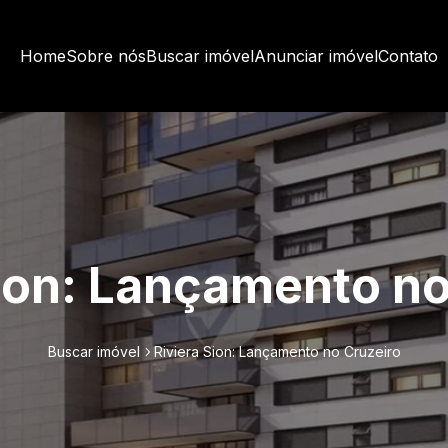
Home
Sobre nós
Buscar imóvel
Anunciar imóvel
Contato
Sion: Lançamento no
Buscar imóvel
Riviera Sion: Lançamento no Cruzeiro