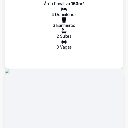
Área Privativa
163
m²
4
Dormitório
s
3
Banheiro
s
2
Suíte
s
3
Vaga
s