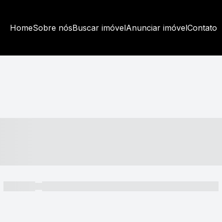
Home
Sobre nós
Buscar imóvel
Anunciar imóvel
Contato
----- ---- ---- -- ----
----- -----
----- ----- -- ------ ---- ---- -- ----- ----- ----- --- ------