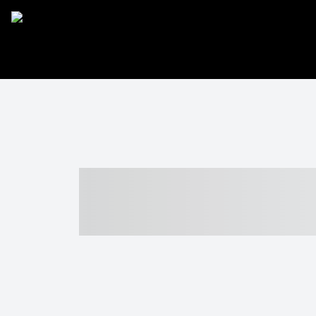
----- ----- -- -
- ------