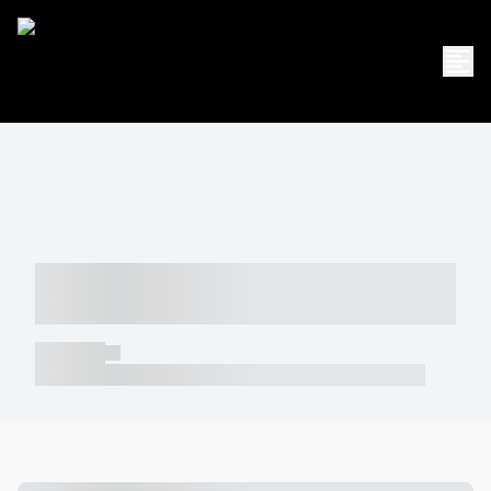
----- ----- -- ------ ---- ---- -- ----- -----
----- --- ------
----- -----
----- ----- -- ------ ---- ---- -- ----- ----- ----- --- ------