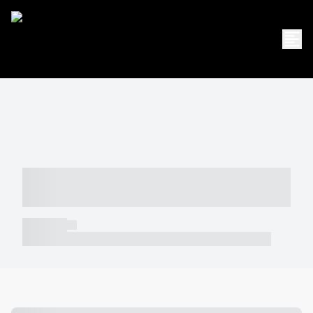
----- ----- -- ------ ---- ---- -- ----- -----
----- --- ------
----- -----
----- ----- -- ------ ---- ---- -- ----- ----- ----- --- ------