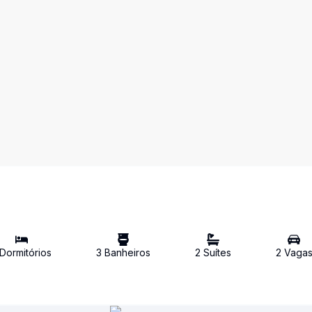
Dormitório
s
3
Banheiro
s
2
Suíte
s
2
Vaga