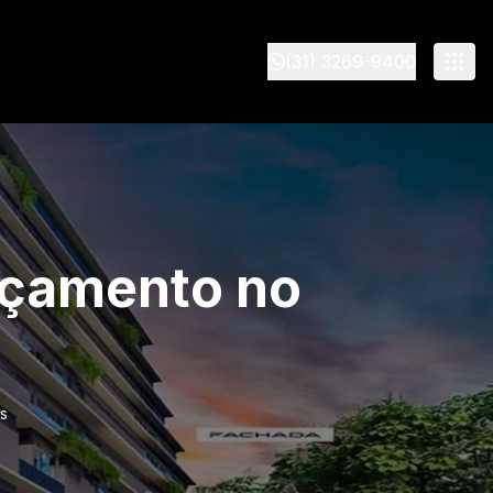
(31) 3269-9400
nçamento no
s