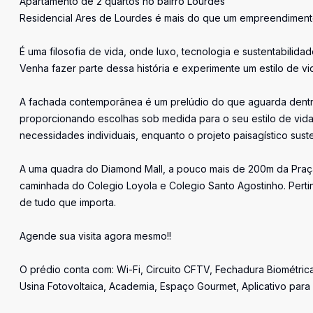
Apartamento de 2 quartos no bairro Lourdes
Residencial Ares de Lourdes é mais do que um empreendiment
É uma filosofia de vida, onde luxo, tecnologia e sustentabili
Venha fazer parte dessa história e experimente um estilo de vi
A fachada contemporânea é um prelúdio do que aguarda dentro:
proporcionando escolhas sob medida para o seu estilo de vida.
necessidades individuais, enquanto o projeto paisagístico sus
A uma quadra do Diamond Mall, a pouco mais de 200m da Praç
caminhada do Colegio Loyola e Colegio Santo Agostinho. Perti
de tudo que importa.
Agende sua visita agora mesmo!!
O prédio conta com: Wi-Fi, Circuito CFTV, Fechadura Biométrica
Usina Fotovoltaica, Academia, Espaço Gourmet, Aplicativo para