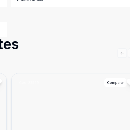
tes
Prev
Cód:
23529
Comparar