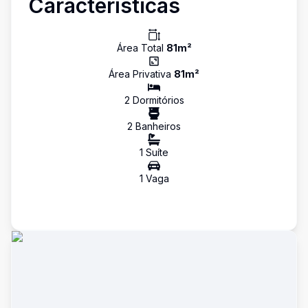
Características
Área Total
81
m²
Área Privativa
81
m²
2
Dormitório
s
2
Banheiro
s
1
Suíte
1
Vaga