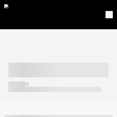
----- ----- -- ------ ---- ---- -- ----- -----
----- --- ------
----- -----
----- ----- -- ------ ---- ---- -- ----- ----- ----- --- ------