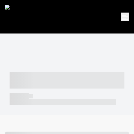
----- ----- -- ------ ---- ---- -- ----- -----
----- --- ------
----- -----
----- ----- -- ------ ---- ---- -- ----- ----- ----- --- ------