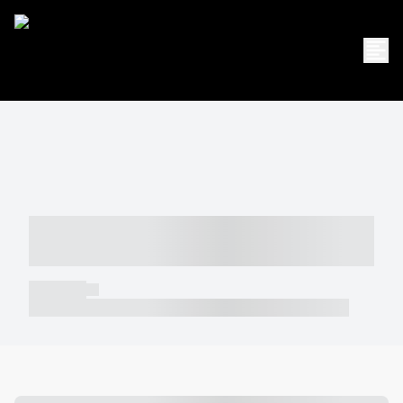
----- ----- -- ------ ---- ---- -- ----- -----
----- --- ------
----- -----
----- ----- -- ------ ---- ---- -- ----- ----- ----- --- ------