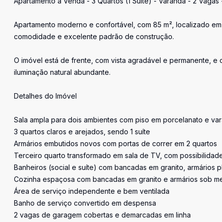
Apartamento à Venda - 3 Quartos (1 Suíte) - Varanda - 2 Vagas 
Apartamento moderno e confortável, com 85 m², localizado em
comodidade e excelente padrão de construção.
O imóvel está de frente, com vista agradável e permanente, e
iluminação natural abundante.
Detalhes do Imóvel
Sala ampla para dois ambientes com piso em porcelanato e va
3 quartos claros e arejados, sendo 1 suíte
Armários embutidos novos com portas de correr em 2 quartos
Terceiro quarto transformado em sala de TV, com possibilidad
Banheiros (social e suíte) com bancadas em granito, armários 
Cozinha espaçosa com bancadas em granito e armários sob m
Área de serviço independente e bem ventilada
Banho de serviço convertido em despensa
2 vagas de garagem cobertas e demarcadas em linha