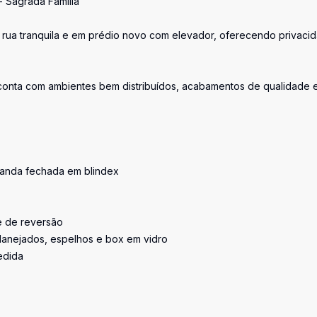
- Sagrada Família
 rua tranquila e em prédio novo com elevador, oferecendo privaci
 conta com ambientes bem distribuídos, acabamentos de qualidade 
randa fechada em blindex
e de reversão
planejados, espelhos e box em vidro
edida