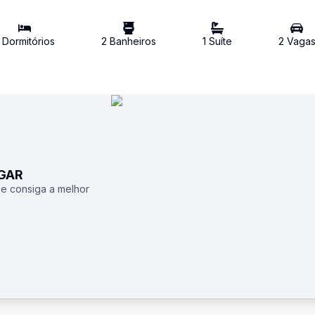
Dormitório
s
2
Banheiro
s
1
Suíte
2
Vaga
UGAR
 e consiga a melhor