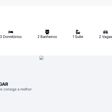
3
Dormitório
s
2
Banheiro
s
1
Suíte
2
Vaga
UGAR
 e consiga a melhor