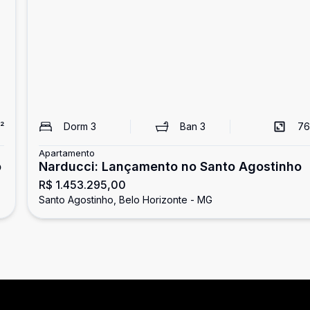
²
Dorm
3
Ban
3
76
Apartamento
o
Narducci: Lançamento no Santo Agostinho
R$ 1.453.295,00
Santo Agostinho, Belo Horizonte - MG