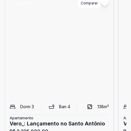
Cód:
25726
Comparar
Có
Dorm
3
Ban
4
138
m²
Apartamento
Apa
Vero_: Lançamento no Santo Antônio
Ve