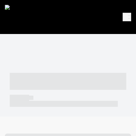
----- ----- -- ------ ---- ---- -- ----- -----
----- --- ------
----- -----
----- ----- -- ------ ---- ---- -- ----- ----- ----- --- ------