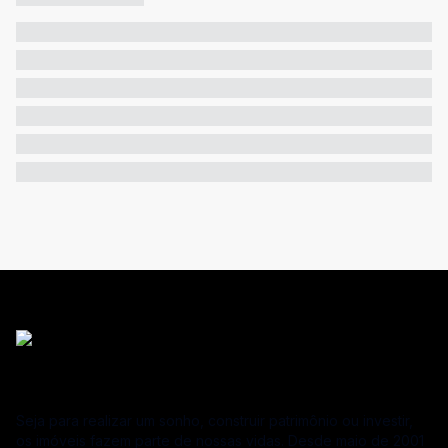
Seja para realizar um sonho, construir patrimônio ou investir,
os imóveis fazem parte de nossas vidas. Desde maio de 2001