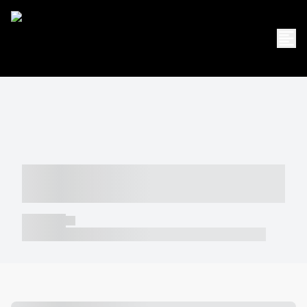
----- ----- -- ------ ---- ---- -- ----- -----
----- --- ------
----- -----
----- ----- -- ------ ---- ---- -- ----- ----- ----- --- ------