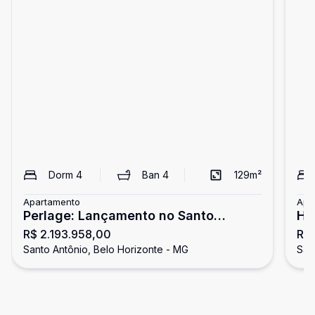
Dorm
4
Ban
4
129
m²
Apartamento
Apa
Perlage: Lançamento no Santo
HO
R$ 2.193.958,00
R$ 
Antônio
An
Santo Antônio, Belo Horizonte - MG
San