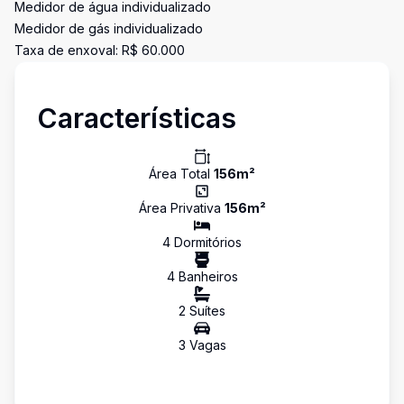
Medidor de água individualizado
Medidor de gás individualizado
Taxa de enxoval: R$ 60.000
Características
Área Total
156
m²
Área Privativa
156
m²
4
Dormitório
s
4
Banheiro
s
2
Suíte
s
3
Vaga
s