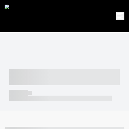
----- ----- -- ------ ---- ---- -- ----- -----
----- --- ------
----- -----
----- ----- -- ------ ---- ---- -- ----- ----- ----- --- ------