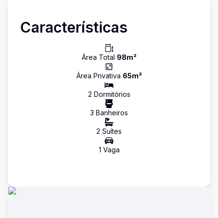
Características
Área Total
98
m²
Área Privativa
65
m²
2
Dormitório
s
3
Banheiro
s
2
Suíte
s
1
Vaga