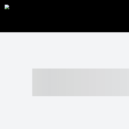
----- ----- -- -
- ------