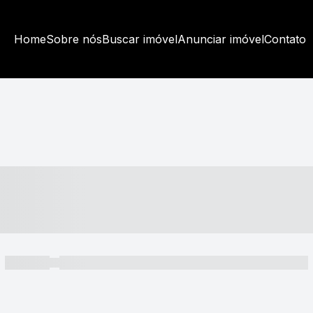
Home
Sobre nós
Buscar imóvel
Anunciar imóvel
Contato
----- ---- ---- -- ----
----- -----
----- ----- -- ------ ---- ---- -- ----- ----- ----- --- ------