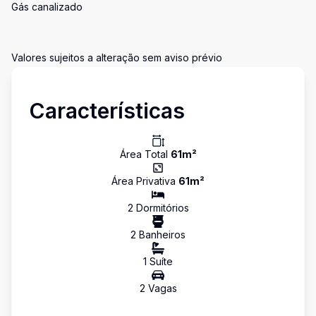
Gás canalizado
Valores sujeitos a alteração sem aviso prévio
Características
Área Total
61
m²
Área Privativa
61
m²
2
Dormitório
s
2
Banheiro
s
1
Suíte
2
Vaga
s