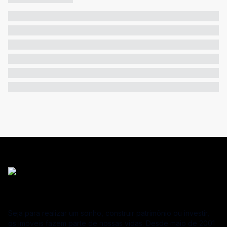
Seja para realizar um sonho, construir patrimônio ou investir,
os imóveis fazem parte de nossas vidas. Desde maio de 2001