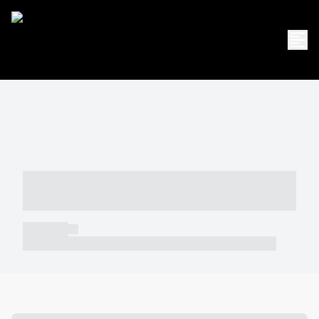
----- ----- -- ------ ---- ---- -- ----- -----
----- --- ------
----- -----
----- ----- -- ------ ---- ---- -- ----- ----- ----- --- ------