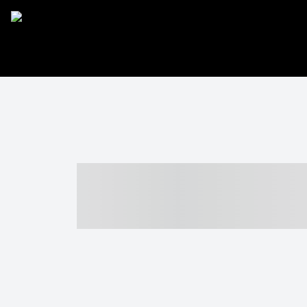
----- ----- -- -
- ------