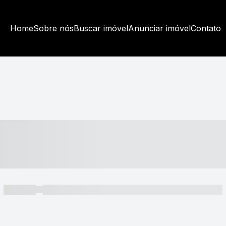
Home
Sobre nós
Buscar imóvel
Anunciar imóvel
Contato
----- ---- ---- -- ----
----- -----
----- ----- -- ------ ---- ---- -- ----- ----- ----- --- ------