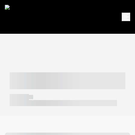
----- ----- -- ------ ---- ---- -- ----- -----
----- --- ------
----- -----
----- ----- -- ------ ---- ---- -- ----- ----- ----- --- ------