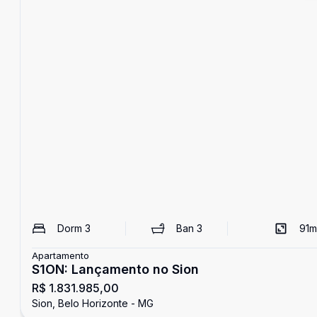
Dorm
3
Ban
3
91
m
Apartamento
S1ON: Lançamento no Sion
R$ 1.831.985,00
Sion, Belo Horizonte - MG