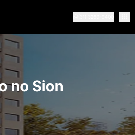
(31) 3269-9400
 no Sion