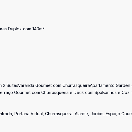
turas Duplex com 140m²
m 2 SuítesVaranda Gourmet com ChurrasqueiraApartamento Garden
 Terraço Gourmet com Churrasqueira e Deck com SpaBanhos e Cozi
trada, Portaria Virtual, Churrasqueira, Alarme, Jardim, Espaço Gour