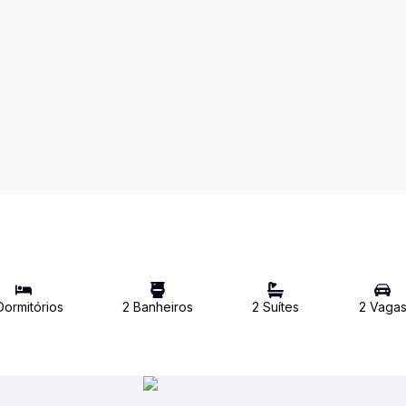
ormitório
s
2
Banheiro
s
2
Suíte
s
2
Vaga