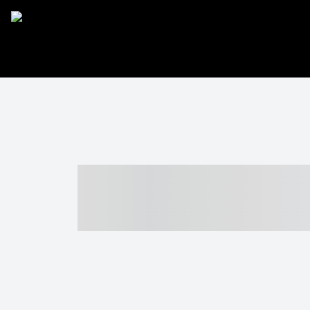
----- ----- -- -
- ------