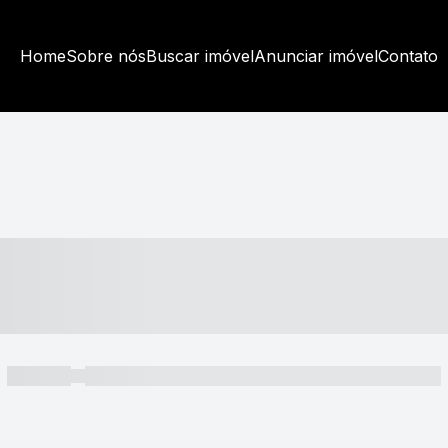
Home
Sobre nós
Buscar imóvel
Anunciar imóvel
Contato
----- ---- ---- -- ----
----- -----
----- ----- -- ------ ---- ---- -- ----- ----- ----- --- ------