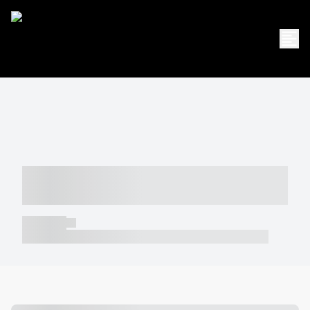
----- ----- -- ------ ---- ---- -- ----- -----
----- --- ------
----- -----
----- ----- -- ------ ---- ---- -- ----- ----- ----- --- ------