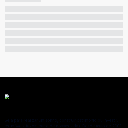
Seja para realizar um sonho, construir patrimônio ou investir,
os imóveis fazem parte de nossas vidas. Desde maio de 2001