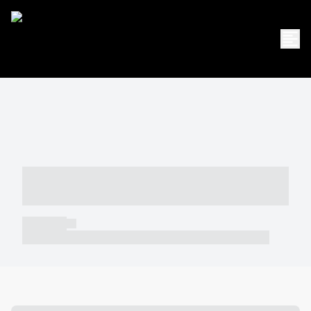
----- ----- -- ------ ---- ---- -- ----- -----
----- --- ------
----- -----
----- ----- -- ------ ---- ---- -- ----- ----- ----- --- ------