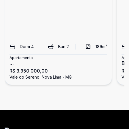
Dorm
4
Ban
2
186
m²
Apartamento
Apa
...
Bo
R$ 3.950.000,00
R$
Se
Vale do Sereno, Nova Lima - MG
Val