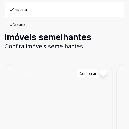
Piscina
Sauna
Imóveis semelhantes
Confira imóveis semelhantes
Cód:
17450
Comparar
Có