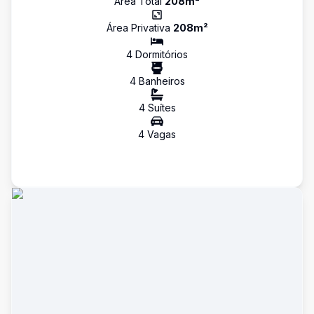
Área Total
208
m²
Área Privativa
208
m²
4
Dormitório
s
4
Banheiro
s
4
Suíte
s
4
Vaga
s