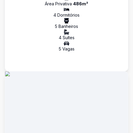
Área Privativa
486
m²
4
Dormitório
s
5
Banheiro
s
4
Suíte
s
5
Vaga
s