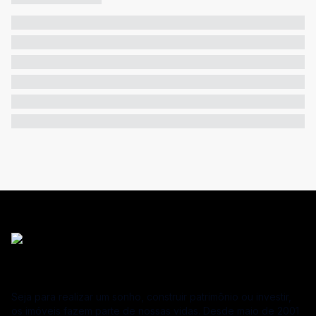
Seja para realizar um sonho, construir patrimônio ou investir,
os imóveis fazem parte de nossas vidas. Desde maio de 2001