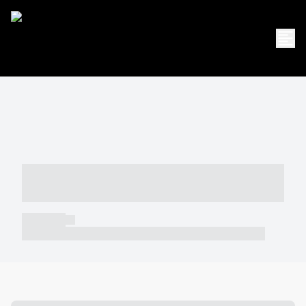
----- ----- -- ------ ---- ---- -- ----- -----
----- --- ------
----- -----
----- ----- -- ------ ---- ---- -- ----- ----- ----- --- ------