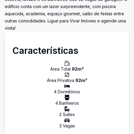
edifício conta com um lazer surpreendente, com piscina
aquecida, academia, espaço gourmet, salão de festas entre
outras comodidades. Ligue para Vivar Imóveis e agende uma
visita!
Características
Área Total
92
m²
Área Privativa
92
m²
4
Dormitório
s
4
Banheiro
s
2
Suíte
s
3
Vaga
s