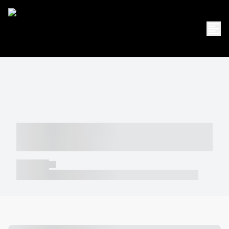
----- ----- -- ------ ---- ---- -- ----- -----
----- --- ------
----- -----
----- ----- -- ------ ---- ---- -- ----- ----- ----- --- ------