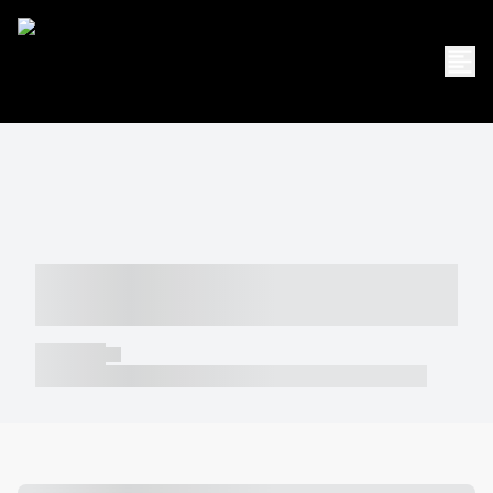
----- ----- -- ------ ---- ---- -- ----- -----
----- --- ------
----- -----
----- ----- -- ------ ---- ---- -- ----- ----- ----- --- ------