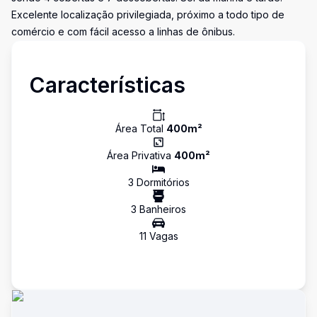
Excelente localização privilegiada, próximo a todo tipo de
comércio e com fácil acesso a linhas de ônibus.
Características
Área Total
400
m²
Área Privativa
400
m²
3
Dormitório
s
3
Banheiro
s
11
Vaga
s