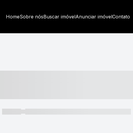
Home
Sobre nós
Buscar imóvel
Anunciar imóvel
Contato
----- ---- ---- -- ----
----- -----
----- ----- -- ------ ---- ---- -- ----- ----- ----- --- ------