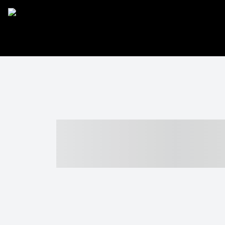
----- ----- -- -
- ------