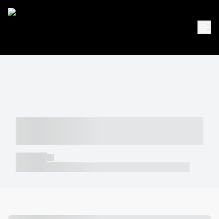
----- ----- -- ------ ---- ---- -- ----- -----
----- --- ------
----- -----
----- ----- -- ------ ---- ---- -- ----- ----- ----- --- ------