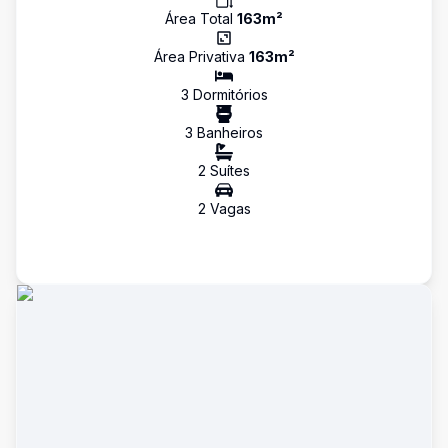
Área Total
163
m²
Área Privativa
163
m²
3
Dormitório
s
3
Banheiro
s
2
Suíte
s
2
Vaga
s