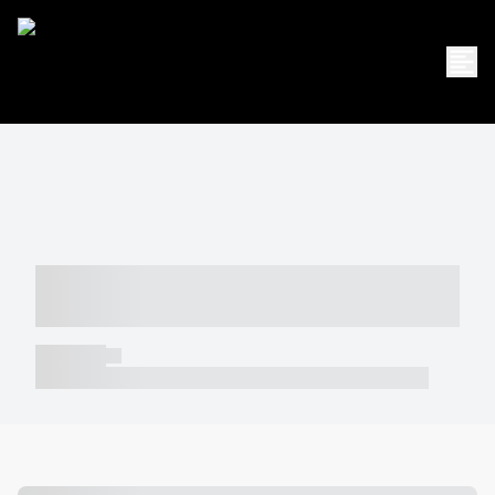
----- ----- -- ------ ---- ---- -- ----- -----
----- --- ------
----- -----
----- ----- -- ------ ---- ---- -- ----- ----- ----- --- ------