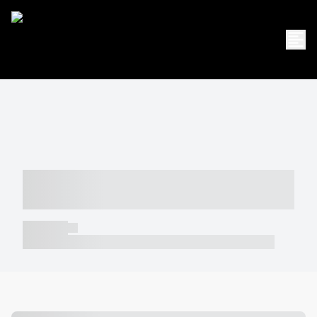
----- ----- -- ------ ---- ---- -- ----- -----
----- --- ------
----- -----
----- ----- -- ------ ---- ---- -- ----- ----- ----- --- ------